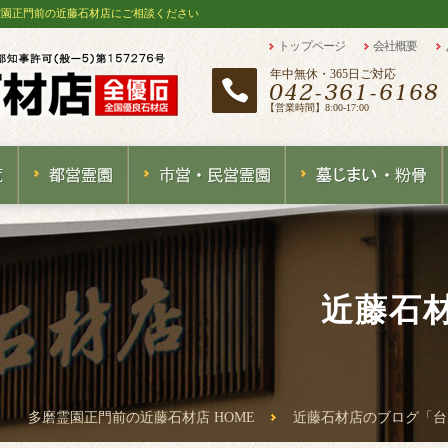
霊園正門前の近藤石材店にご相談ください
トップページ
会社概要
年中無休・365日ご対応
【営業時間】8:00-17:00
近藤石
多磨霊園正門前の近藤石材店 HOME
近藤石材店のブログ「台