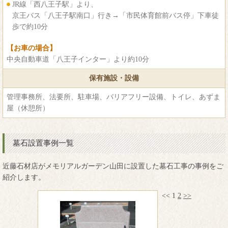
JR線「西八王子駅」より、
京王バス「八王子駅南口」行き→「市民体育館前バス停」下車徒
歩で約10分
【お車の場合】
中央自動車道「八王子インター」より約10分
保有施設・設備
管理事務所、法要所、駐車場、バリアフリー設備、トイレ、あずま
屋（休憩所）
墓石設置事例一覧
近藤石材店がメモリアルガーデン山田に設置した墓石工事の事例をご
紹介します。
<<
1
2
>>