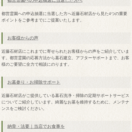
都営霊園への申込抽選に当選した方へ
都営霊園への申込抽選に当選した方へ近藤石材店から見た4つの重要
ポイントをご参考までにご提案いたします。
お客様からの声
近藤石材店にこれまでに寄せられたお客様からの声をご紹介していま
す。都営霊園の応募方法から墓石建立、アフターサポートまで、お客
様のご要望に全力で相談にのります。
お墓参り・お掃除サポート
近藤石材店がご提供している墓石洗浄・掃除の定期サポートサービス
についてご紹介しています。綺麗なお墓を維持するために、メンテナ
ンスをご検討ください。
納骨・法要｜当店でお食事を