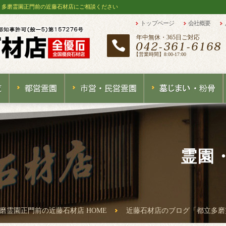
例｜多磨霊園正門前の近藤石材店にご相談ください
トップページ
会社概要
年中無休・365日ご対応
【営業時間】8:00-17:00
霊園
磨霊園正門前の近藤石材店 HOME
近藤石材店のブログ「都立多磨霊