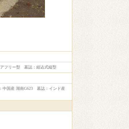
リアフリー型 墓誌：組込式縦型
：中国産 湖南G623 墓誌：インド産