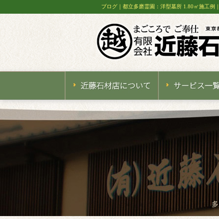
ブログ｜都立多磨霊園：洋型墓所 1.80㎡施工
多