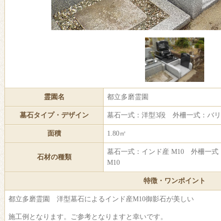
霊園名
都立多磨霊園
墓石タイプ・デザイン
墓石一式：洋型3段 外柵一式：バ
面積
1.80㎡
墓石一式：インド産 M10 外柵一式
石材の種類
M10
特徴・ワンポイント
都立多磨霊園 洋型墓石によるインド産M10御影石が美しい
施工例となります。ご参考となりますと幸いです。