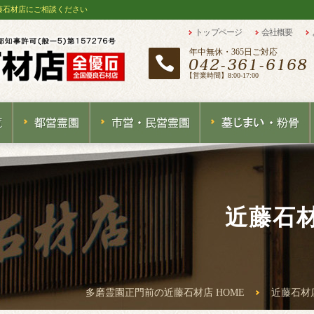
藤石材店にご相談ください
トップページ
会社概要
年中無休・365日ご対応
【営業時間】8:00-17:00
近藤石
多磨霊園正門前の近藤石材店 HOME
近藤石材