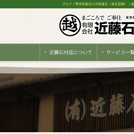
ブログ｜尊拝型墓石の洋型墓石（道玄霊園）｜