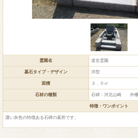
霊園名
道玄霊園
墓石タイプ・デザイン
洋型
面積
３．０㎡
石材の種類
石碑：河北山崎 外柵
特徴・ワンポイント
濃い灰色の特徴ある石碑の墓所です。