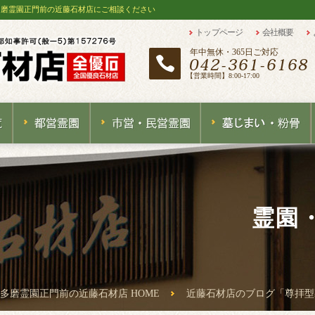
多磨霊園正門前の近藤石材店にご相談ください
トップページ
会社概要
年中無休・365日ご対応
【営業時間】8:00-17:00
霊園
多磨霊園正門前の近藤石材店 HOME
近藤石材店のブログ「尊拝型