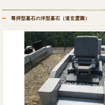
尊拝型墓石の洋型墓石（道玄霊園）