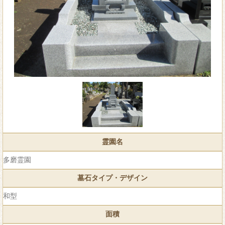
霊園名
多磨霊園
墓石タイプ・デザイン
和型
面積