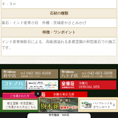
４．３㎡
石材の種類
墓石：インド産青小目 外柵：茨城産やさとみかげ
特徴・ワンポイント
インド産青御影石による、高級感溢れる多磨霊園の和型墓石での施工
です。
copyright © 有限会社近藤石材店 All Rights Reserved.
年中無休・365日