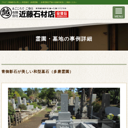
ブログ｜青御影石が美しい和型墓石（多磨霊園）｜多磨霊園正門前の近藤石材店にご相談ください
霊園・墓地の事例詳細
青御影石が美しい和型墓石（多磨霊園）