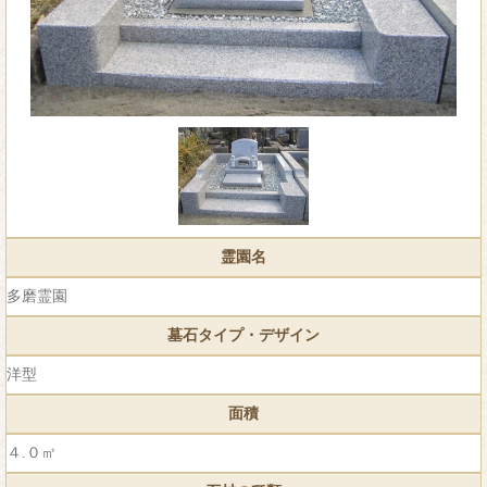
霊園名
多磨霊園
墓石タイプ・デザイン
洋型
面積
４.０㎡